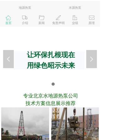
地源热泵
水源热泵
ꀇ
ꄉ
ꄁ
ꄅ
ꀶ
ꂘ
首页
介绍
新闻
免责声明
业绩
原理
让环保扎根现在
넳
넲
用绿色昭示未来
专业北京水地源热泵公司
技术方案信息展示推荐