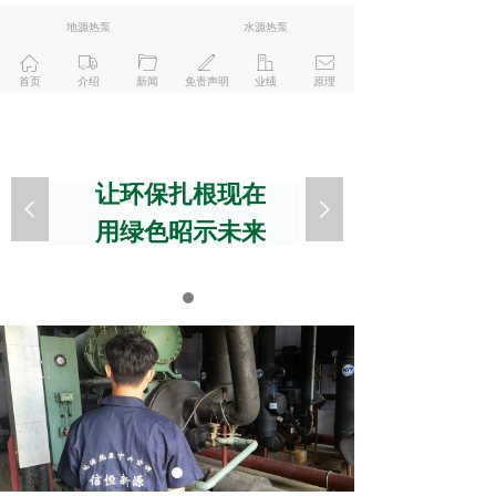
地源热泵
水源热泵
ꀇ
ꄉ
ꄁ
ꄅ
ꀶ
ꂘ
首页
介绍
新闻
免责声明
业绩
原理
让环保扎根现在
넳
넲
用绿色昭示未来