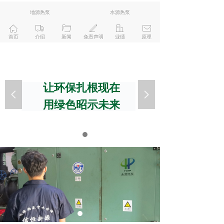
地源热泵
水源热泵
ꀇ
ꄉ
ꄁ
ꄅ
ꀶ
ꂘ
首页
介绍
新闻
免责声明
业绩
原理
让环保扎根现在
넳
넲
用绿色昭示未来