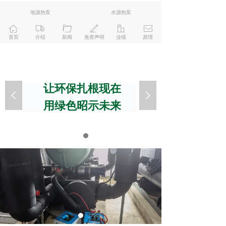
地源热泵
水源热泵
ꀇ
ꄉ
ꄁ
ꄅ
ꀶ
ꂘ
首页
介绍
新闻
免责声明
业绩
原理
让环保扎根现在
넳
넲
用绿色昭示未来