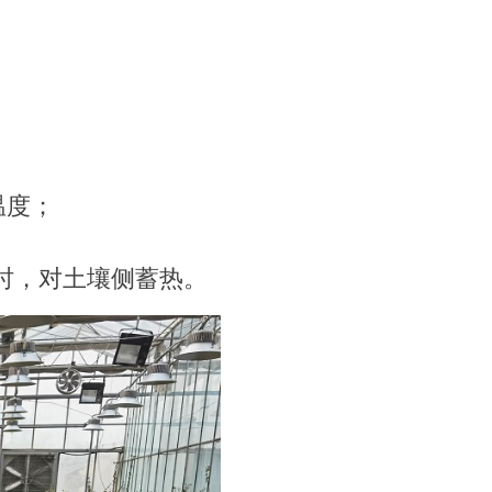
温度；
时，对土壤侧蓄热。