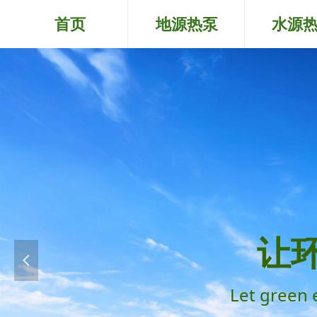
首页
地源热泵
水源
让
넳
Let green 