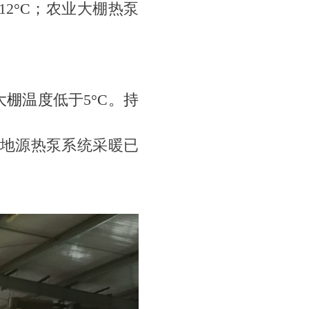
2
°C；
农业大棚热泵
大棚温度
低于5
°C。持
地源热泵系统采暖已