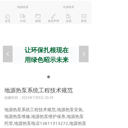
地源热泵
水源热泵
ꀇ
ꄉ
ꄁ
ꄅ
ꀶ
ꂘ
首页
介绍
新闻
免责声明
业绩
原理
让环保扎根现在
넳
넲
用绿色昭示未来
地源热泵系统工程技术规范
创建时间：
2023年7月5日
20:29
地源热泵系统工程技术规范,地源热泵安装,
地源热泵维修,地源热泵维护保养,地源热泵
托管,地源热泵电话13811313272,地源热泵