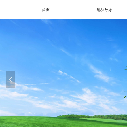
首页
地源热泵
넳