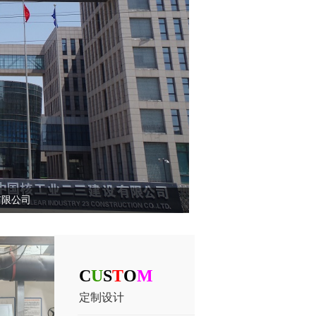
有限公司
C
U
S
T
O
M
定制设计