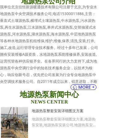
地源热泵公司介绍
我单位北京信恒新源暖通技术有限公司注册于北京,为专业水
地源热泵中央空调技术服务公司,电话15300011886,主营：
垂直式土壤源热泵,横埋式土壤源热泵,中水源热泵,污水源热
泵,再生水源热泵,江水源热泵,单井式水源热泵,交替抽灌式水
源热泵,河水源热泵,湖水源热泵,海水源热泵,中层地热源热泵
等各种水地源热泵机组维保,维护,维修,保养,清洗,安装,打井,
施工,改造,运行管理专业技术服务。经过十多年已发展，公司
拥有安装维修A级资质，水地源热泵系统维修保养,安装改造,
运营托管各种供应链齐全。在各界同行的大力支持下,成为地
源热泵中央空调行业中的知名技术服务企业，以技术为核
心，响应创新号召，优先把公司发展为行业专业地源热泵中
央空调技术服务公司。自2011年成立以来，锐意进取，不断
MORE +
ꀇ
创新，先后与多家科研院所及地源热泵中央空调制造厂商建
地源热泵新闻中心
立了良好的协作关系。并配有土壤源热泵,中水源热泵,污水源
热泵,再生水源热泵,江水源热泵,单井式水源热泵,交替抽灌式
NEWS CENTER
水源热泵,河水源热泵,湖水源热泵,海水源热泵,中层地热源热
地源热泵整套安装详细图文方案
泵等地源热泵系统节能改造,维修,清洗,保养,托管,维保,安装,
地源热泵整套安装详细图文方案,地源热
检测,施工,打井的设备和仪器。自有地源热泵专业技术服务队
泵安装,地源热泵安装公司,地源热泵安装
伍,能安装改造,维修保养,运营托管各种地源热泵,水源热泵系
电话,地源热泵安装方式,地源热泵安装内
统；自有地源热泵零配件材料库房,并配有售后服务车辆，北
容,地源热泵安装费用,地源热泵安装计划,