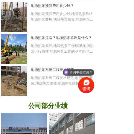
京地区24小时响应处理地源热泵系统的各种售后应急故障维
地源热泵安装方案,地源热泵安装价格,地
地源热泵预算费用多少钱？
源热泵安装标准,地源热泵安装工具,地源
修。专业为各种垂直式土壤源热泵,横埋式土壤源热泵,中水源
地源热泵预算费用多少钱,地源热泵价格,
热泵安装步骤,地源热泵安装协议,地源热
热泵,污水源热泵,再生水源热泵,江水源热泵,单井式水源热泵,
地源热泵费用,地源热泵预算,地源热泵造
泵安装合同,地源热泵安装流程,地源热泵
交替抽灌式水源热泵,河水源热泵,湖水源热泵,海水源热泵,中
价,地源热泵一套多少钱,地源热泵一套费
安装的换新,地源热泵安装时间,地源热泵
层地热源热泵等各种水地源热泵中央空调系统打造高端专业
用,地源热泵一套价格,地源热泵一套预算,
安装好处,地源热泵安装目的,地源热泵安
地源热泵每平米多少钱,地源热泵每平米
的维护保养,运营管理,安装节能改造方案。
地源热泵是啥？地源热泵原理是什么？
装必要性,地源热泵安装项目,地源热泵安
费用,地源热泵每平米预算,地源热泵每平
北京信恒新源暖通技术有限公司企业文化:企业目标 ——为舒
装规范,地源热泵安装服务,地源热泵安装
地源热泵原理,地源热泵工作原理,地源热
米价格,地源热泵每平米造价,地源热泵价
规程,地源热泵安装要求,地源热泵安装规
适、健康、节能、环保可持续的生活环境而奋斗！企业宗旨
泵运行原理,地源热泵工作的基本原理,地
格多少,地源热泵价格成本,地源热泵费用
则,地源热泵安装靠谱,地源热泵安装单位,
——诚信 责任 合作 共赢；
源热泵技术,地源热泵介绍,地源热泵是什
多少,地源热泵费用标准,地源热泵制冷成
地源热泵安装厂家,地源热泵安装施工,地
么,地源热泵是干什么的,地源热泵是什么
企业理念——创新节能环保 奉献碧水蓝天；
本,地源热泵价格表,地源热泵费用表,地源
源热泵施工,
原理,地源热泵是空调吗,地源热泵是中央
地源热泵系统工程技术规范
质量准则——质量是企业的生命；服务准则——追求卓越 真
热泵预算表,地源热泵系统每平米造价,地
咨询中央空调？
空调吗,地源热泵是可再生能源吗,地源热
源热泵每平米造价多少钱,
诚服务；
地源热泵系统工程技术规范,地源热泵安
泵是啥,地源热泵是啥原理,地源热泵的概
专业的地源热泵技术、可靠的地源热泵质量、优质的地源热
装,地源热泵维修,地源热泵维护保养,地源
念,地源热泵的作用,地源热泵作用,地源热
热泵托管,地源热泵电话13811313272,
泵服务、合理的地源热泵价格、做好客户每个地源热泵项
泵是用电吗,地源热泵怎么制热,地源热泵
地源热泵多少钱,地源热泵系统工程技术
目、永远是我们对新老客户坚定的承诺。
是用电吗,地源热泵是干什么用的,地源热
规范,地源热泵规范,
泵干嘛的,地源热泵是什么原理,地源热泵
公司部分业绩
专业地源热泵安装改造 维修保养,地源热
概念,地源热泵采暖,地源热泵好处,地源热
泵运营托管,技术可靠,经验丰富
优点,地源热泵缺点,地源热泵优缺点,地源
北京地区15年地源热泵安装改造 维修保
热泵好不好,地源热泵好不好用,地源热泵
养经验,技术精湛，专业解决各种地源热
是干嘛的,
泵系统难题，欢迎咨询各种地源热泵安