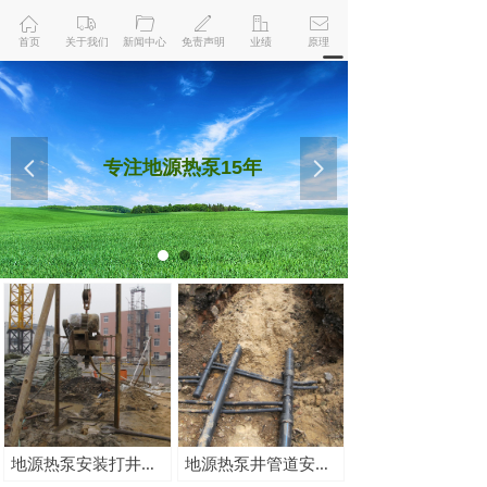
ꀇ
ꄉ
ꄁ
ꄅ
ꀶ
ꂘ
首页
关于我们
新闻中心
免责声明
业绩
原理
끀
专注地源热泵15年
넳
넲
地源热泵安装打井施工方式及内容介绍
地源热泵井管道安装方式及内容介绍